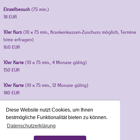
Einzelbesuch
(75 min.)
18 EUR
10er Kurs
(10 x 75 min., Krankenkassen-Zuschuss möglich, Termine
bitte erfragen)
160 EUR
10er Karte
(10 x 75 min., 4 Monate gültig)
150 EUR
10er Karte
(10 x 75 min., 12 Monate gültig)
180 EUR
5er Karte
(5 x 75 min., 2 Monate gültig)
Diese Website nutzt Cookies, um Ihnen
80 EUR
bestmögliche Funktionalität bieten zu können.
Datenschutzerklärung
Preise für Mattenyoga (Abendkurse) siehe eversports.de