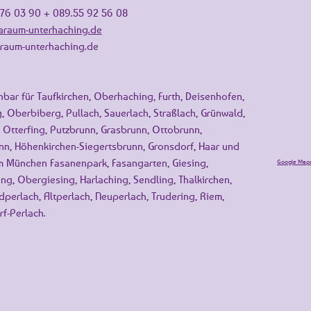
.376 03 90 + 089.55 92 56 08
raum-unterhaching.de
raum-unterhaching.de
hbar für Taufkirchen, Oberhaching, Furth, Deisenhofen,
, Oberbiberg, Pullach, Sauerlach, Straßlach, Grünwald,
 Otterfing, Putzbrunn, Grasbrunn, Ottobrunn,
n, Höhenkirchen-Siegertsbrunn, Gronsdorf, Haar und
 München Fasanenpark, Fasangarten, Giesing,
Google Maps
ng, Obergiesing, Harlaching, Sendling, Thalkirchen,
dperlach, Altperlach, Neuperlach, Trudering, Riem,
f-Perlach.