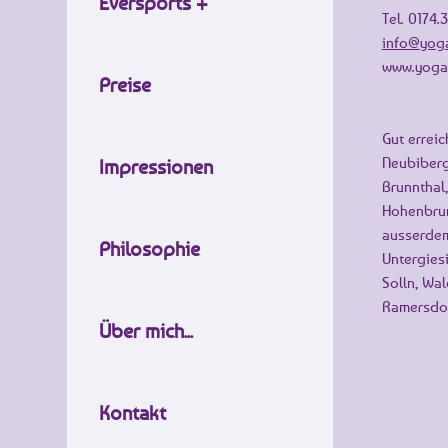
Eversports +
Tel. 0174
info@yoga
www.yoga
Preise
Gut erreic
Neubiberg
Impressionen
Brunnthal,
Hohenbrun
ausserdem
Philosophie
Untergiesi
Solln, Wal
Ramersdor
Über mich...
Kontakt