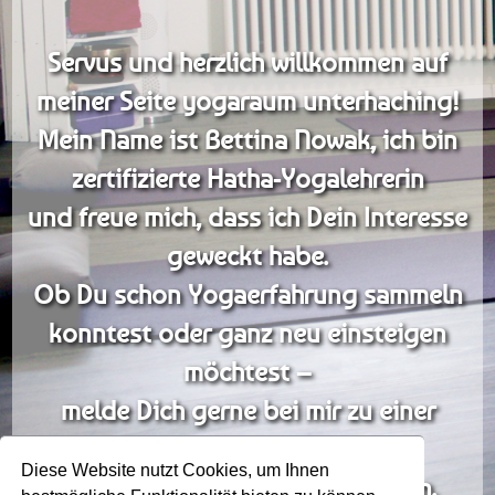
Servus und herzlich willkommen auf
meiner Seite yogaraum unterhaching!
Mein Name ist Bettina Nowak, ich bin
zertifizierte Hatha-Yogalehrerin
und freue mich, dass ich Dein Interesse
geweckt habe.
Ob Du schon Yogaerfahrung sammeln
konntest oder ganz neu einsteigen
möchtest –
melde Dich gerne bei mir zu einer
kostenlosen Probestunde
Diese Website nutzt Cookies, um Ihnen
(ausgenommen Privatstunde) an.